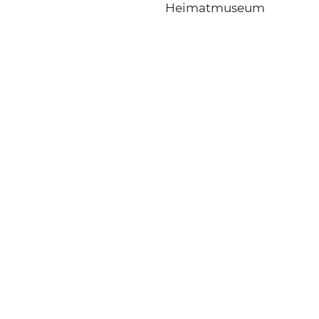
Heimatmuseum
Start
Kon