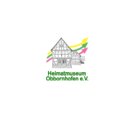
takt
Newsletterabo
Impressum
Datenschu
© Heimatverein Obbornhofen e.V.
Alle Rechte vorbehalten.