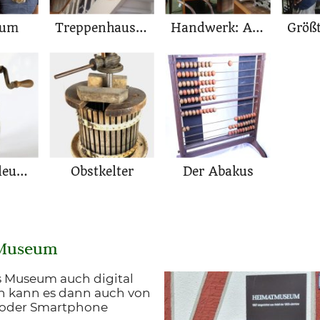
aum
Treppenhaus im Heimatmuseum
Handwerk: Austellungsstücke
Butterschleuder
Obstkelter
Der Abakus
 Museum
 Museum auch digital
n kann es dann auch von
t oder Smartphone