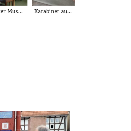
Größter Museumsraum
Karabiner aus der Güllegrube