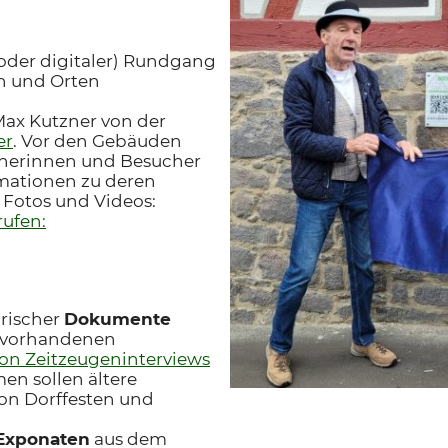
r oder digitaler) Rundgang
n und Orten
Max Kutzner von der
er
. Vor den Gebäuden
cherinnen und Besucher
rmationen zu deren
n Fotos und Videos:
rufen:
orischer
Dokumente
s vorhandenen
von Zeitzeugeninterviews
en sollen ältere
on Dorffesten und
Exponaten
aus dem